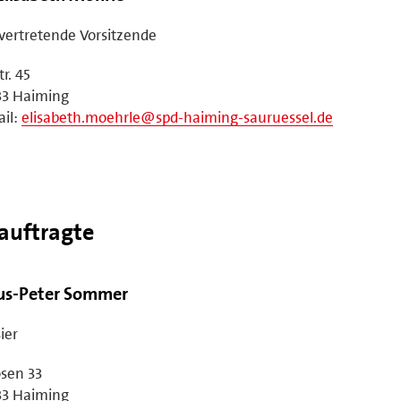
lvertretende Vorsitzende
tr. 45
33 Haiming
il:
elisabeth.moehrle@spd-haiming-sauruessel.de
auftragte
us-Peter Sommer
ier
sen 33
33 Haiming