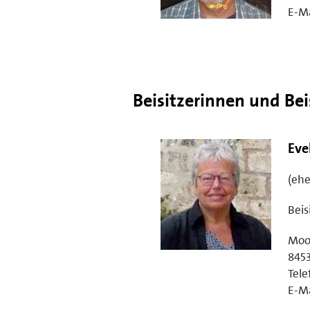
E-Ma
Beisitzerinnen und Bei
Eve
(ehe
Beis
Moo
845
Tele
E-Ma