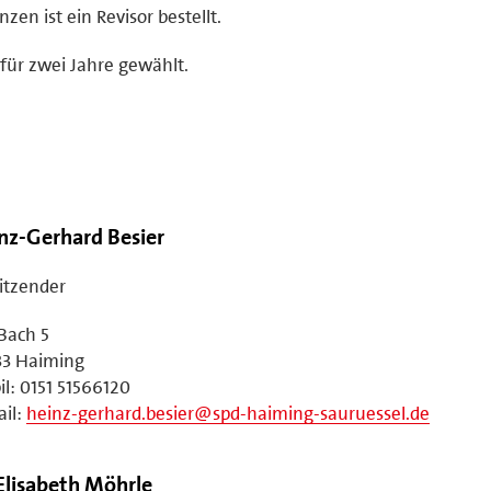
zen ist ein Revisor bestellt.
für zwei Jahre gewählt.
nz-Gerhard Besier
itzender
Bach 5
33 Haiming
l: 0151 51566120
il:
heinz-gerhard.besier@spd-haiming-sauruessel.de
 Elisabeth Möhrle