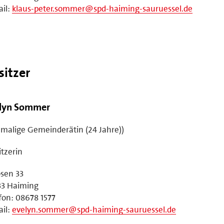
il:
klaus-peter.sommer@spd-haiming-sauruessel.de
sitzer
lyn Sommer
malige Gemeinderätin (24 Jahre))
itzerin
sen 33
33 Haiming
fon: 08678 1577
il:
evelyn.sommer@spd-haiming-sauruessel.de